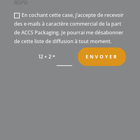
RGPD
En cochant cette case, j’accepte de recevoir
des e-mails à caractère commercial de la part
de ACCS Packaging. Je pourrai me désabonner
de cette liste de diffusion à tout moment.
=
12 + 2
ENVOYER
ACCS PACKAGING

771 Allée de la Baraquette
30390 DOMAZAN
France
Horaires

Du lundi au vendredi : 9h00-18h00