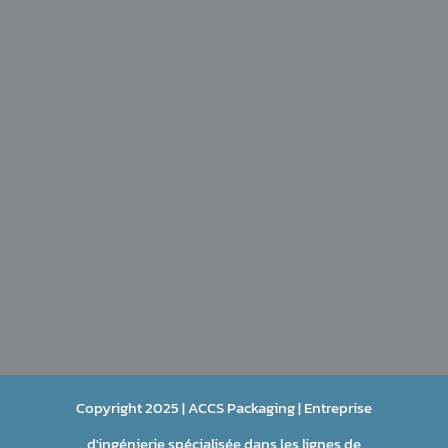
Téléphone

(+33) (0)4 66 01 37 48
Copyright 2025 | ACCS Packaging | Entreprise
d'ingénierie spécialisée dans les lignes de